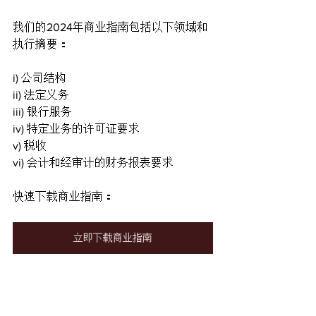
我们的2024年商业指南包括以下领域和
执行摘要：
i) 公司结构
ii) 法定义务
iii) 银行服务 
iv) 特定业务的许可证要求
v) 税收
vi) 会计和经审计的财务报表要求
快速下载商业指南：   
立即下载商业指南