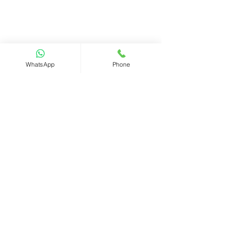
WhatsApp
Phone
Comments
Write a comment...
香港商业市场：创新和增
Dissolving a 
长的繁荣中心
Kong Compan
Deregistratio
Liquidation